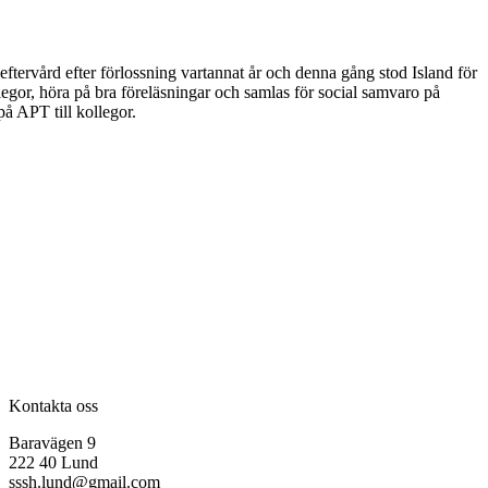
ftervård efter förlossning vartannat år och denna gång stod Island för
ollegor, höra på bra föreläsningar och samlas för social samvaro på
å APT till kollegor.
Kontakta oss
Baravägen 9
222 40 Lund
sssh.lund@gmail.com