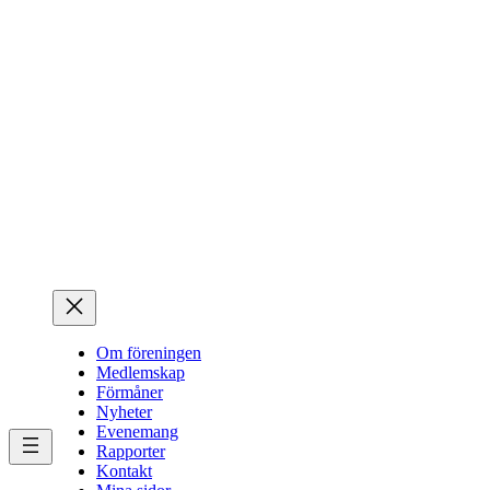
Hoppa
till
innehåll
Om föreningen
Medlemskap
Förmåner
Nyheter
Evenemang
Rapporter
Kontakt