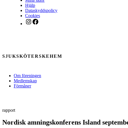
Mina sidor
Hjälp
Dataskyddspolicy
Cookies
Instagram
Facebook
SJUKSKÖTERSKEHEM
Om föreningen
Medlemskap
Förmåner
rapport
Nordisk amningskonferens Island septemb