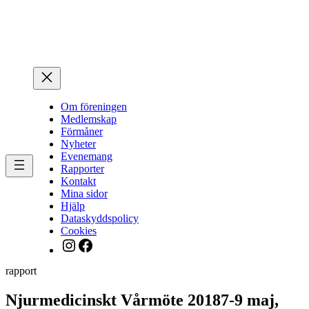
Hoppa
till
innehåll
Om föreningen
Medlemskap
Förmåner
Nyheter
Evenemang
Rapporter
Kontakt
Mina sidor
Hjälp
Dataskyddspolicy
Cookies
Instagram
Facebook
rapport
Njurmedicinskt Vårmöte 20187-9 maj,