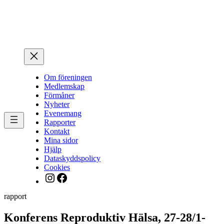
Hoppa
till
innehåll
Om föreningen
Medlemskap
Förmåner
Nyheter
Evenemang
Rapporter
Kontakt
Mina sidor
Hjälp
Dataskyddspolicy
Cookies
Instagram
Facebook
rapport
Konferens Reproduktiv Hälsa, 27-28/1-