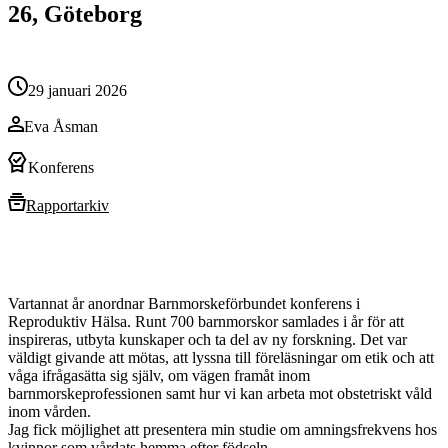
26, Göteborg
29 januari 2026
Eva Åsman
Konferens
Rapportarkiv
Vartannat år anordnar Barnmorskeförbundet konferens i
Reproduktiv Hälsa. Runt 700 barnmorskor samlades i år för att
inspireras, utbyta kunskaper och ta del av ny forskning. Det var
väldigt givande att mötas, att lyssna till föreläsningar om etik och att
våga ifrågasätta sig själv, om vägen framåt inom
barnmorskeprofessionen samt hur vi kan arbeta mot obstetriskt våld
inom vården.
Jag fick möjlighet att presentera min studie om amningsfrekvens hos
kvinnor som vårdats hemma efter födseln.