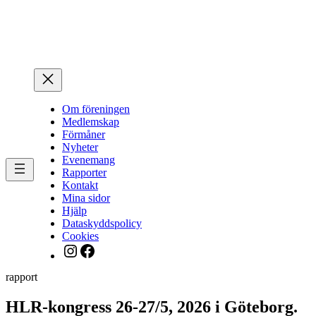
Hoppa
till
innehåll
Om föreningen
Medlemskap
Förmåner
Nyheter
Evenemang
Rapporter
Kontakt
Mina sidor
Hjälp
Dataskyddspolicy
Cookies
Instagram
Facebook
rapport
HLR-kongress 26-27/5, 2026 i Göteborg.