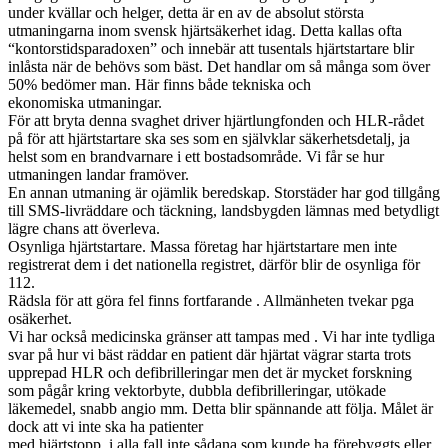
under kvällar och helger, detta är en av de absolut största
utmaningarna inom svensk hjärtsäkerhet idag. Detta kallas ofta
“kontorstidsparadoxen” och innebär att tusentals hjärtstartare blir
inlåsta när de behövs som bäst. Det handlar om så många som över
50% bedömer man. Här finns både tekniska och
ekonomiska utmaningar.
För att bryta denna svaghet driver hjärtlungfonden och HLR-rådet
på för att hjärtstartare ska ses som en självklar säkerhetsdetalj, ja
helst som en brandvarnare i ett bostadsområde. Vi får se hur
utmaningen landar framöver.
En annan utmaning är ojämlik beredskap. Storstäder har god tillgång
till SMS-livräddare och täckning, landsbygden lämnas med betydligt
lägre chans att överleva.
Osynliga hjärtstartare. Massa företag har hjärtstartare men inte
registrerat dem i det nationella registret, därför blir de osynliga för
112.
Rädsla för att göra fel finns fortfarande . Allmänheten tvekar pga
osäkerhet.
Vi har också medicinska gränser att tampas med . Vi har inte tydliga
svar på hur vi bäst räddar en patient där hjärtat vägrar starta trots
upprepad HLR och defibrilleringar men det är mycket forskning
som pågår kring vektorbyte, dubbla defibrilleringar, utökade
läkemedel, snabb angio mm. Detta blir spännande att följa. Målet är
dock att vi inte ska ha patienter
med hjärtstopp, i alla fall inte sådana som kunde ha förebyggts eller