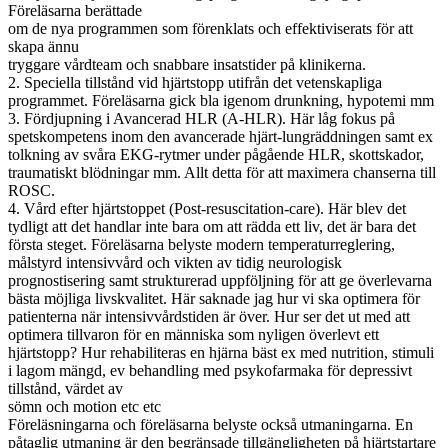
Föreläsarna berättade
om de nya programmen som förenklats och effektiviserats för att
skapa ännu
tryggare vårdteam och snabbare insatstider på klinikerna.
2. Speciella tillstånd vid hjärtstopp utifrån det vetenskapliga
programmet. Föreläsarna gick bla igenom drunkning, hypotemi mm
3. Fördjupning i Avancerad HLR (A-HLR). Här låg fokus på
spetskompetens inom den avancerade hjärt-lungräddningen samt ex
tolkning av svåra EKG-rytmer under pågående HLR, skottskador,
traumatiskt blödningar mm. Allt detta för att maximera chanserna till
ROSC.
4. Vård efter hjärtstoppet (Post-resuscitation-care). Här blev det
tydligt att det handlar inte bara om att rädda ett liv, det är bara det
första steget. Föreläsarna belyste modern temperaturreglering,
målstyrd intensivvård och vikten av tidig neurologisk
prognostisering samt strukturerad uppföljning för att ge överlevarna
bästa möjliga livskvalitet. Här saknade jag hur vi ska optimera för
patienterna när intensivvårdstiden är över. Hur ser det ut med att
optimera tillvaron för en människa som nyligen överlevt ett
hjärtstopp? Hur rehabiliteras en hjärna bäst ex med nutrition, stimuli
i lagom mängd, ev behandling med psykofarmaka för depressivt
tillstånd, värdet av
sömn och motion etc etc
Föreläsningarna och föreläsarna belyste också utmaningarna. En
påtaglig utmaning är den begränsade tillgängligheten på hjärtstartare