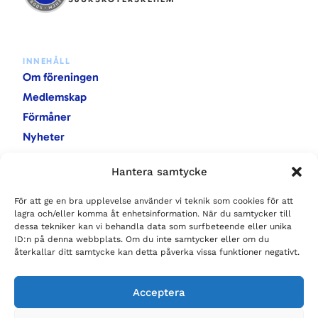
INNEHÅLL
Om föreningen
Medlemskap
Förmåner
Nyheter
Evenemang
Hantera samtycke
Rapporter
För att ge en bra upplevelse använder vi teknik som cookies för att
lagra och/eller komma åt enhetsinformation. När du samtycker till
KONTAKTA OSS
dessa tekniker kan vi behandla data som surfbeteende eller unika
Baravägen 9
ID:n på denna webbplats. Om du inte samtycker eller om du
222 40 Lund
återkallar ditt samtycke kan detta påverka vissa funktioner negativt.
sssh.lund@gmail.com
Acceptera
FÖLJ OSS