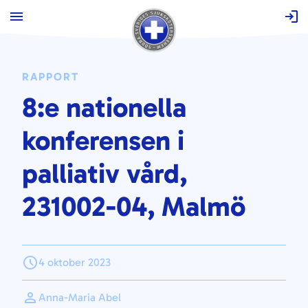
Hoppa
till
innehåll
RAPPORT
8:e nationella
konferensen i
palliativ vård,
231002-04, Malmö
4 oktober 2023
Anna-Maria Abel