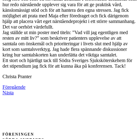
hur redo närstående upplever sig vara för att ge praktisk vård,
känslomässigt stöd och för att hantera den egna stressen. Jag fick
möjlighet att prata med Maja efter föredraget och fick därigenom
hjälp att placera vårt eget närståendeprojekt i ett större sammanhang.
Det var oerhört värdefullt.
Jag ställde ut min poster med titeln: ”Vad vill jag egentligen med
resten av mitt liv?” som beskriver patienters upplevelse av att
samtala om önskemål och prioriteringar i livets slut med hjälp av
kort som samtalsverktyg. Jag hade flera spännande diskussioner
kring hur samtalskorten kan underlätta det viktiga samtalet.
Ett stort och hjärtligt tack till Södra Sveriges Sjuksköterskehem för
det stipendium jag fick för att kunna åka på konferensen. Tack!
Christa Pranter
Föregående
Nästa
FÖRENINGEN