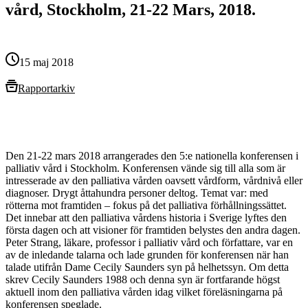
vård, Stockholm, 21-22 Mars, 2018.
15 maj 2018
Rapportarkiv
Den 21-22 mars 2018 arrangerades den 5:e nationella konferensen i
palliativ vård i Stockholm. Konferensen vände sig till alla som är
intresserade av den palliativa vården oavsett vårdform, vårdnivå eller
diagnoser. Drygt åttahundra personer deltog. Temat var: med
rötterna mot framtiden – fokus på det palliativa förhållningssättet.
Det innebar att den palliativa vårdens historia i Sverige lyftes den
första dagen och att visioner för framtiden belystes den andra dagen.
Peter Strang, läkare, professor i palliativ vård och författare, var en
av de inledande talarna och lade grunden för konferensen när han
talade utifrån Dame Cecily Saunders syn på helhetssyn. Om detta
skrev Cecily Saunders 1988 och denna syn är fortfarande högst
aktuell inom den palliativa vården idag vilket föreläsningarna på
konferensen speglade.