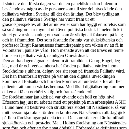
I slutet av den första dagen var det en paneldiskussion i plenum
bestående av några av de personer som till stor del utvecklade den
palliativa vården i Sverige till det den är idag. Det blev tydligt att
den palliativa vården i Sverige har vuxit fram ur ett
gräsrotsperspektiv, att det är individer som har byggt en rörelse, som
så småningom har mynnat ut i även politiska beslut. Panelen fick i
slutet ge var sin spaning om vad som är viktigt att fokusera på idag
och in i framtiden. Det som fastnade för mig var sjuksköterska och
professor Birgit Rasmussens framtidsspaning om vikten av att få in
Volontärer i palliativ vård. Hon menade även att det krävs en femte
hörnsten i palliativ vård, nämligen Omvårdnad.
Den andra dagen ägnades plenum åt framtiden. Georg Engel, leg
läk, med dr och verksamhetschef för den palliativa vården inom
Stockholms sjukhem, delgav oss sitt span på framtida Palliativ vård.
Det han framförallt tryckte på var att den digitala utvecklingen
kommer att fortsätta och hur den kommer att underlätta för allt fler
patienter att kunna vårdas hemma. Med ökad digitalisering kommer
etiken att få en oerhört viktig och framstående roll.
De föreläsningar jag gick på var givande och höll en hög nivå.
Eftersom jag just nu arbetar med ett projekt på min arbetsplats ASIH
i Lund med att beskriva och strukturera stödet till Närstående, så var
mitt personliga fokus för denna konferens Närståendes roll. Jag gick
på flera föreläsningar på detta tema. Det som sticker ut är framförallt
sjuksköterska och post-doc Maja Holms föreläsning om Närståendes
sorg före och efter ett förväntat dödsfall. Förberedelse definieras som