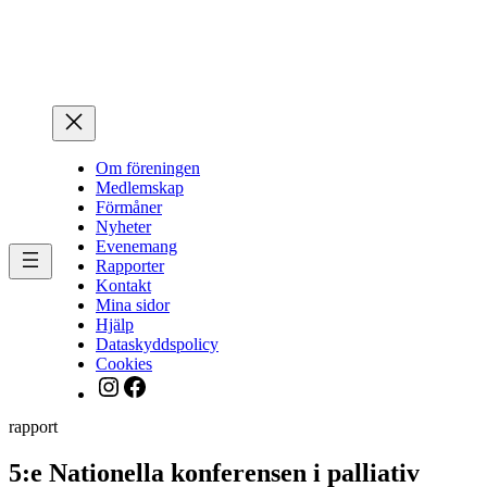
Hoppa
till
innehåll
Om föreningen
Medlemskap
Förmåner
Nyheter
Evenemang
Rapporter
Kontakt
Mina sidor
Hjälp
Dataskyddspolicy
Cookies
Instagram
Facebook
rapport
5:e Nationella konferensen i palliativ