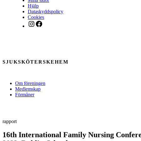
Mina sidor
Hjälp
Dataskyddspolicy
Cookies
Instagram
Facebook
SJUKSKÖTERSKEHEM
Om föreningen
Medlemskap
Förmåner
rapport
16th International Family Nursing Confer