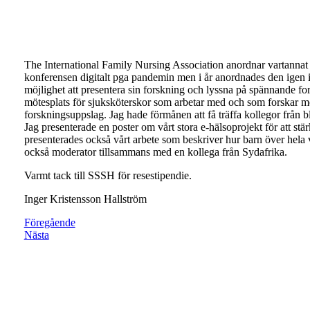
The International Family Nursing Association anordnar vartannat å
konferensen digitalt pga pandemin men i år anordnades den igen i
möjlighet att presentera sin forskning och lyssna på spännande for
mötesplats för sjuksköterskor som arbetar med och som forskar me
forskningsuppslag. Jag hade förmånen att få träffa kollegor från bl
Jag presenterade en poster om vårt stora e-hälsoprojekt för att s
presenterades också vårt arbete som beskriver hur barn över hela
också moderator tillsammans med en kollega från Sydafrika.
Varmt tack till SSSH för resestipendie.
Inger Kristensson Hallström
Föregående
Nästa