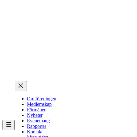
Hoppa
till
innehåll
Om föreningen
Medlemskap
Förmåner
Nyheter
Evenemang
Rapporter
Kontakt