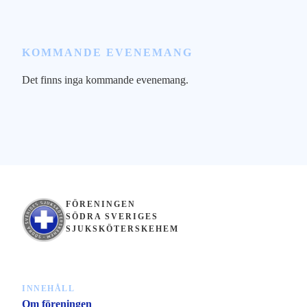
KOMMANDE EVENEMANG
Det finns inga kommande evenemang.
N
o
t
i
s
FÖRENINGEN
SÖDRA SVERIGES
SJUKSKÖTERSKEHEM
INNEHÅLL
Om föreningen