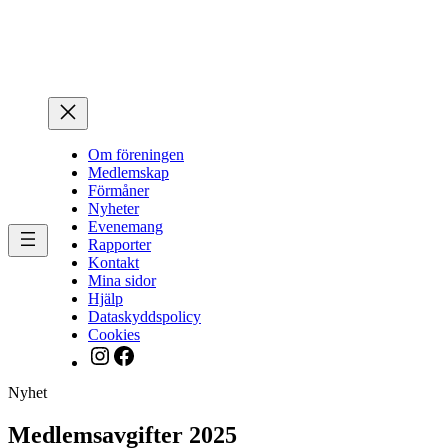
Hoppa
till
innehåll
Om föreningen
Medlemskap
Förmåner
Nyheter
Evenemang
Rapporter
Kontakt
Mina sidor
Hjälp
Dataskyddspolicy
Cookies
Instagram
Facebook
Nyhet
Medlemsavgifter 2025