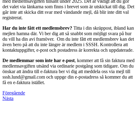
med medlemsavgiften tillsänt under 2025. Det är viktigt att du gör
det valet via länkarna som finns i brevet som är utskickat till dig. Det
går inte att skicka ditt svar med vändande mejl, då blir inte ditt val
registrerat.
Har du inte fått ett medlemsbrev?
Titta i din skräppost, ibland kan
mejlen hamna där. Vi ber dig att så snabbt som möjligt svara på hur
du vill ha din avi framöver. Om du inte fått ett medlemsbrev kan det
även bero på att du inte längre är medlem i SSSH. Kontrollera att
kontaktuppgifter, e-post och postadress är korrekta och uppdaterade.
De medlemmar som inte har e-post
, kommer att få sin faktura med
medlemsavgiften utsänd via ordinarie postgång som tidigare. Om du
önskar att ändra till e-faktura ber vi dig att meddela oss via mejl till
sssh.lund@gmail.com
och uppge din e-postadress så kommer du att
få en e-faktura istället.
Föregående
Nästa