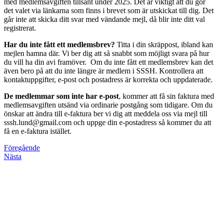
med medlemsavgiften tillsänt under 2025. Det är viktigt att du gör
det valet via länkarna som finns i brevet som är utskickat till dig. Det
går inte att skicka ditt svar med vändande mejl, då blir inte ditt val
registrerat.
Har du inte fått ett medlemsbrev?
Titta i din skräppost, ibland kan
mejlen hamna där. Vi ber dig att så snabbt som möjligt svara på hur
du vill ha din avi framöver. Om du inte fått ett medlemsbrev kan det
även bero på att du inte längre är medlem i SSSH. Kontrollera att
kontaktuppgifter, e-post och postadress är korrekta och uppdaterade.
De medlemmar som inte har e-post
, kommer att få sin faktura med
medlemsavgiften utsänd via ordinarie postgång som tidigare. Om du
önskar att ändra till e-faktura ber vi dig att meddela oss via mejl till
sssh.lund@gmail.com
och uppge din e-postadress så kommer du att
få en e-faktura istället.
Föregående
Nästa