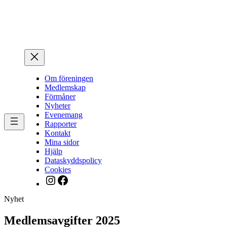
Hoppa
till
innehåll
Om föreningen
Medlemskap
Förmåner
Nyheter
Evenemang
Rapporter
Kontakt
Mina sidor
Hjälp
Dataskyddspolicy
Cookies
Instagram
Facebook
Nyhet
Medlemsavgifter 2025