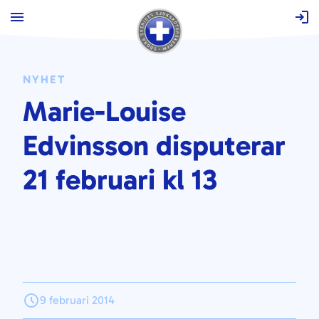
Hoppa
till
innehåll
NYHET
Marie-Louise
Edvinsson disputerar
21 februari kl 13
9 februari 2014