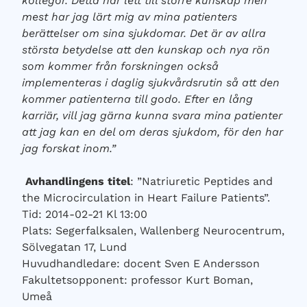
kollegor. Detta har lett till större kunskap men
mest har jag lärt mig av mina patienters
berättelser om sina sjukdomar. Det är av allra
största betydelse att den kunskap och nya rön
som kommer från forskningen också
implementeras i daglig sjukvårdsrutin så att den
kommer patienterna till godo.
Efter en lång
karriär, vill jag gärna kunna svara mina patienter
att jag kan en del om deras sjukdom, för den har
jag forskat inom.”
Avhandlingens titel
: ”Natriuretic Peptides and
the Microcirculation in Heart Failure Patients”.
Tid: 2014-02-21 Kl 13:00
Plats: Segerfalksalen, Wallenberg Neurocentrum,
Sölvegatan 17, Lund
Huvudhandledare: docent Sven E Andersson
Fakultetsopponent: professor Kurt Boman,
Umeå