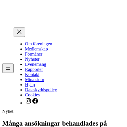
Hoppa
till
innehåll
Om föreningen
Medlemskap
Förmåner
Nyheter
Evenemang
Rapporter
Kontakt
Mina sidor
Hjälp
Dataskyddspolicy
Cookies
Instagram
Facebook
Nyhet
Många ansökningar behandlades på