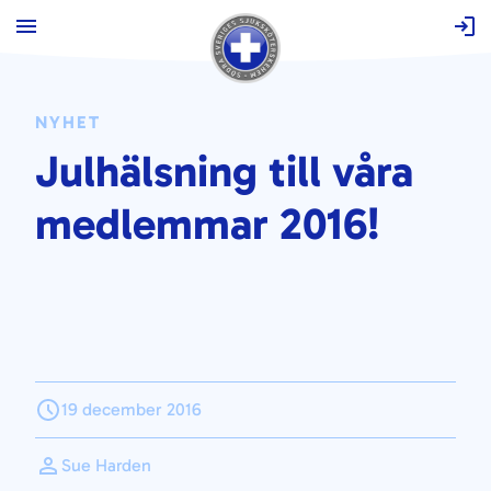
Hoppa
till
innehåll
NYHET
Julhälsning till våra
medlemmar 2016!
19 december 2016
Sue Harden