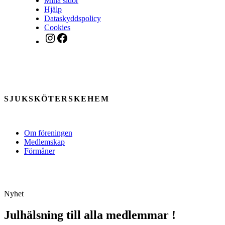
Mina sidor
Hjälp
Dataskyddspolicy
Cookies
Instagram
Facebook
SJUKSKÖTERSKEHEM
Om föreningen
Medlemskap
Förmåner
Nyhet
Julhälsning till alla medlemmar !