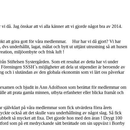
vi då. Jag önskar att vi alla känner att vi gjorde något bra av 2014.
ökt att göra gott för våra medlemmar. Hur har vi då gjort? Vi har
s underhållit, lagat, målat och bytt ut uttjänt utrustning så att husen
kreation, miljöombyte och frisk luft !
 Stiftelsen Systergården. Som ett resultat av detta har vi under
och Föreningen SSSH´s möjligheter att dela ut stipendier är beroende av
ing och i slutändan av den globala ekonomin som vi lärt oss påverkar
d examen och bjudit in Ann Adolfsson som berättat för medlemmar om
lfälle att prata gamla minnen, utbyta erfanheter eller blicka framåt och
 självklart på våra medlemmar som fick utvärdera förra årets
kte också att det skulle vara underhållning av något slag. Så fick
dubbelt så mycket att fixa. Det gjorde hon med den äran ! Drygt 100
ford som på ett medryckande sätt berättade om sin uppväxt i Borrby