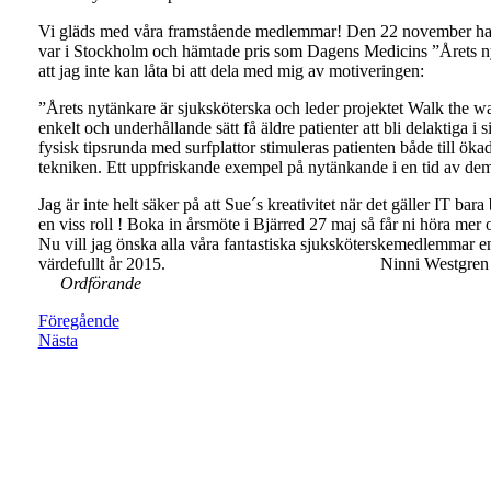
Vi gläds med våra framstående medlemmar! Den 22 november hade
var i Stockholm och hämtade pris som Dagens Medicins ”Årets nytä
att jag inte kan låta bi att dela med mig av motiveringen:
”Årets nytänkare är sjuksköterska och leder projektet Walk the war
enkelt och underhållande sätt få äldre patienter att bli delaktiga i
fysisk tipsrunda med surfplattor stimuleras patienten både till öka
tekniken. Ett uppfriskande exempel på nytänkande i en tid av de
Jag är inte helt säker på att Sue´s kreativitet när det gäller IT bar
en viss roll ! Boka in årsmöte i Bjärred 27 maj så får ni höra me
Nu vill jag önska alla våra fantastiska sjuksköterskemedlemmar en r
värdefullt år 20
Ordförande
Föregående
Nästa