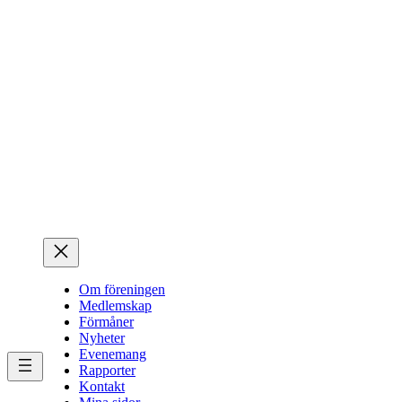
Hoppa
till
innehåll
Om föreningen
Medlemskap
Förmåner
Nyheter
Evenemang
Rapporter
Kontakt