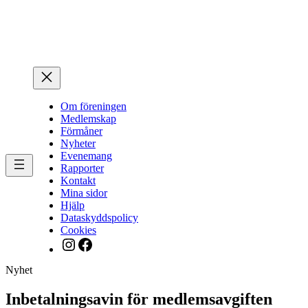
Hoppa
till
innehåll
Om föreningen
Medlemskap
Förmåner
Nyheter
Evenemang
Rapporter
Kontakt
Mina sidor
Hjälp
Dataskyddspolicy
Cookies
Instagram
Facebook
Nyhet
Inbetalningsavin för medlemsavgiften