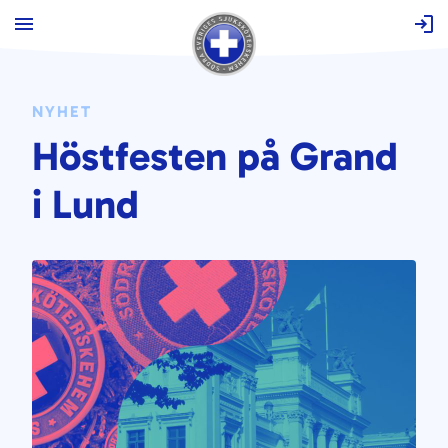
Hoppa
till
innehåll
NYHET
Höstfesten på Grand
i Lund