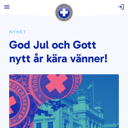
Hoppa
till
innehåll
NYHET
God Jul och Gott
nytt år kära vänner!