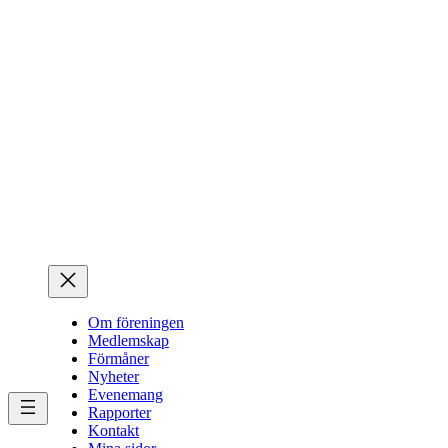
Hoppa
till
innehåll
Om föreningen
Medlemskap
Förmåner
Nyheter
Evenemang
Rapporter
Kontakt