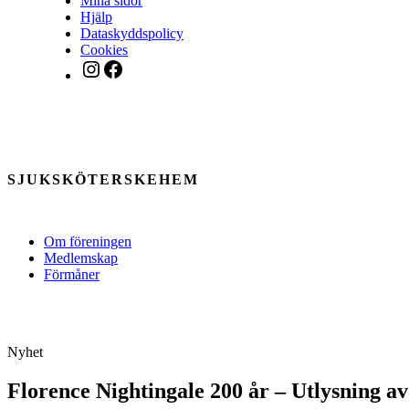
Mina sidor
Hjälp
Dataskyddspolicy
Cookies
Instagram
Facebook
SJUKSKÖTERSKEHEM
Om föreningen
Medlemskap
Förmåner
Nyhet
Florence Nightingale 200 år – Utlysning 