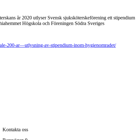
rskans år 2020 utlyser Svensk sjuksköterskeförening ett stipendium
hiahemmet Högskola och Föreningen Södra Sveriges
ngale-200-ar—utlysning-av-stipendium-inom-hygienomradet/
Kontakta oss