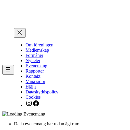
Hoppa
till
innehåll
Om föreningen
Medlemskap
Förmåner
Nyheter
Evenemang
Rapporter
Kontakt
Mina sidor
Hjälp
Dataskyddspolicy
Cookies
Instagram
Facebook
Detta evenemang har redan ägt rum.