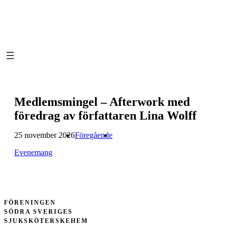
Hoppa
till
innehåll
Medlemsmingel – Afterwork med
föredrag av författaren Lina Wolff
25 november 2026
Föregående
Evenemang
FÖRENINGEN
SÖDRA SVERIGES
SJUKSKÖTERSKEHEM