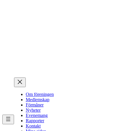
Hoppa
till
innehåll
Om föreningen
Medlemskap
Förmåner
Nyheter
Evenemang
Rapporter
Kontakt