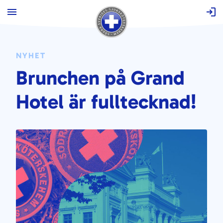
Hoppa
till
innehåll
NYHET
Brunchen på Grand
Hotel är fulltecknad!