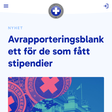
Hoppa
till
innehåll
NYHET
Avrapporteringsblank
ett för de som fått
stipendier