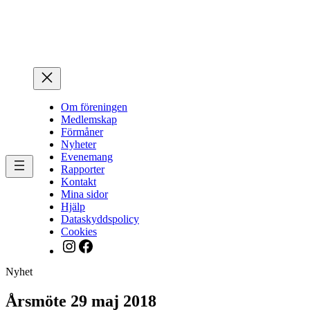
Hoppa
till
innehåll
Om föreningen
Medlemskap
Förmåner
Nyheter
Evenemang
Rapporter
Kontakt
Mina sidor
Hjälp
Dataskyddspolicy
Cookies
Instagram
Facebook
Nyhet
Årsmöte 29 maj 2018