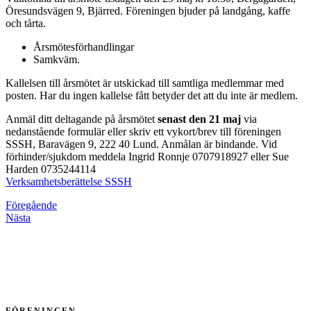
Öresundsvägen 9, Bjärred. Föreningen bjuder på landgång, kaffe
och tårta.
Årsmötesförhandlingar
Samkväm.
Kallelsen till årsmötet är utskickad till samtliga medlemmar med
posten. Har du ingen kallelse fått betyder det att du inte är medlem.
Anmäl ditt deltagande på årsmötet
senast den 21 maj
via
nedanstående formulär eller skriv ett vykort/brev till föreningen
SSSH, Baravägen 9, 222 40 Lund. Anmålan är bindande. Vid
förhinder/sjukdom meddela Ingrid Ronnje 0707918927 eller Sue
Harden 0735244114
Verksamhetsberättelse SSSH
Föregående
Nästa
FÖRENINGEN