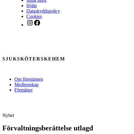
Mina sidor
Hjälp
Dataskyddspolicy
Cookies
Instagram
Facebook
SJUKSKÖTERSKEHEM
Om föreningen
Medlemskap
Förmåner
Nyhet
Förvaltningsberättelse utlagd