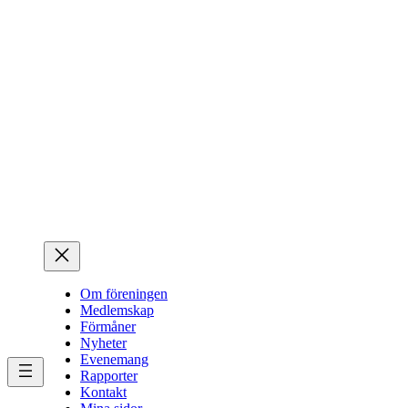
Hoppa
till
innehåll
Om föreningen
Medlemskap
Förmåner
Nyheter
Evenemang
Rapporter
Kontakt