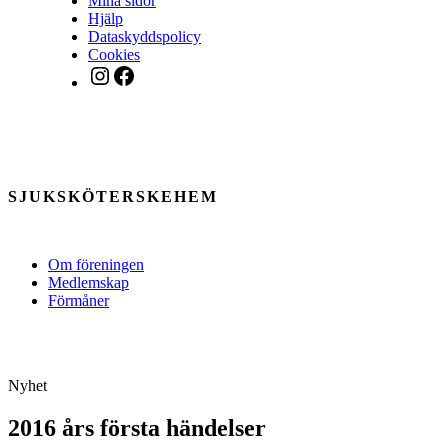
Mina sidor
Hjälp
Dataskyddspolicy
Cookies
Instagram
Facebook
SJUKSKÖTERSKEHEM
Om föreningen
Medlemskap
Förmåner
Nyhet
2016 års första händelser