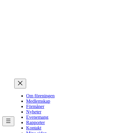
Hoppa
till
innehåll
Om föreningen
Medlemskap
Förmåner
Nyheter
Evenemang
Rapporter
Kontakt