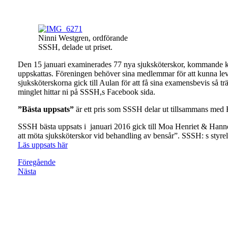
Ninni Westgren, ordförande
SSSH, delade ut priset.
Den 15 januari examinerades 77 nya sjuksköterskor, kommande kol
uppskattas. Föreningen behöver sina medlemmar för att kunna leva
sjuksköterskorna gick till Aulan för att få sina examensbevis så t
minglet hittar ni på SSSH,s Facebook sida.
”Bästa uppsats”
är ett pris som SSSH delar ut tillsammans med
SSSH bästa uppsats i januari 2016 gick till Moa Henriet & Hannes 
att möta sjuksköterskor vid behandling av bensår”. SSSH: s styrels
Läs uppsats här
Föregående
Nästa