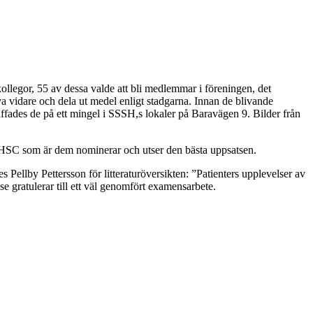
legor, 55 av dessa valde att bli medlemmar i föreningen, det
 vidare och dela ut medel enligt stadgarna. Innan de blivande
räffades de på ett mingel i SSSH,s lokaler på Baravägen 9. Bilder från
 HSC som är dem nominerar och utser den bästa uppsatsen.
Pellby Pettersson för litteraturöversikten: ”Patienters upplevelser av
e gratulerar till ett väl genomfört examensarbete.