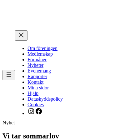
Hoppa
till
innehåll
Om föreningen
Medlemskap
Förmåner
Nyheter
Evenemang
Rapporter
Kontakt
Mina sidor
Hjälp
Dataskyddspolicy
Cookies
Instagram
Facebook
Nyhet
Vi tar sommarlov