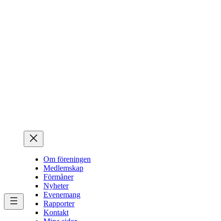
Hoppa
till
innehåll
Om föreningen
Medlemskap
Förmåner
Nyheter
Evenemang
Rapporter
Kontakt