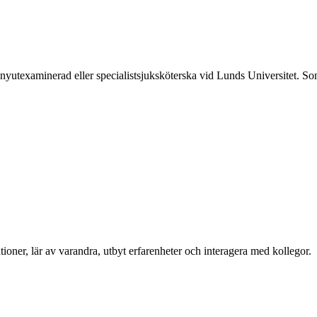
yutexaminerad eller specialistsjuksköterska vid Lunds Universitet. Som m
ationer, lär av varandra, utbyt erfarenheter och interagera med kollegor.