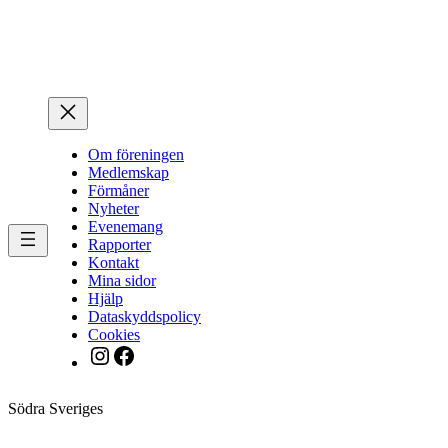
Hoppa
till
innehåll
Om föreningen
Medlemskap
Förmåner
Nyheter
Evenemang
Rapporter
Kontakt
Mina sidor
Hjälp
Dataskyddspolicy
Cookies
Instagram
Facebook
Södra Sveriges