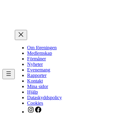
Hoppa
till
innehåll
Om föreningen
Medlemskap
Förmåner
Nyheter
Evenemang
Rapporter
Kontakt
Mina sidor
Hjälp
Dataskyddspolicy
Cookies
Instagram
Facebook