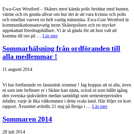
Ewa-Gun Westford – Skånes mest kända polis berättar med humor,
värme och en gnutta allvar om hur det är att vara kvinna och polis
och emellan varven en helt vanlig människa. Ewa-Gun Westford är
kommunikationsansvarig inom Skånepolisen och en mycket
uppskattad föredragshållare. Vi är så glada för att hon valt att
komma till oss på …
Läs mer
Sommarhälsning från ordföranden till
alla medlemmar !
11 augusti 2014
Vi har fortfarande en fantastisk sommar ! Jag hoppas att ni alla, även
ni som inte befinner er i Skåne kan njuta, också ni som hållit igång
den svenska sjukvården medan samtidigt som semesterperioden
infaller, varje år lika välkommen i detta svala land. Här följer en kort
rapport. Årsmötet avhölls 21 maj på Berga i …
Läs mer
Sommaren 2014
28 juli 2014