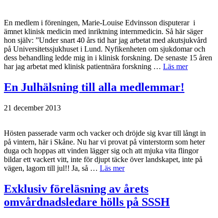
En medlem i föreningen, Marie-Louise Edvinsson disputerar i
ämnet klinisk medicin med inriktning internmedicin. Så här säger
hon själv: ”Under snart 40 års tid har jag arbetat med akutsjukvård
på Universitetssjukhuset i Lund. Nyfikenheten om sjukdomar och
dess behandling ledde mig in i klinisk forskning. De senaste 15 åren
har jag arbetat med klinisk patientnära forskning …
Läs mer
En Julhälsning till alla medlemmar!
21 december 2013
Hösten passerade varm och vacker och dröjde sig kvar till långt in
på vintern, här i Skåne. Nu har vi provat på vinterstorm som heter
duga och hoppas att vinden lägger sig och att mjuka vita flingor
bildar ett vackert vitt, inte för djupt täcke över landskapet, inte på
vägen, lagom till jul!! Ja, så …
Läs mer
Exklusiv föreläsning av årets
omvårdnadsledare hölls på SSSH