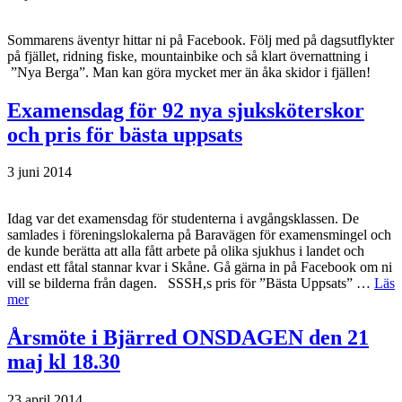
Sommarens äventyr hittar ni på Facebook. Följ med på dagsutflykter
på fjället, ridning fiske, mountainbike och så klart övernattning i
”Nya Berga”. Man kan göra mycket mer än åka skidor i fjällen!
Examensdag för 92 nya sjuksköterskor
och pris för bästa uppsats
3 juni 2014
Idag var det examensdag för studenterna i avgångsklassen. De
samlades i föreningslokalerna på Baravägen för examensmingel och
de kunde berätta att alla fått arbete på olika sjukhus i landet och
endast ett fåtal stannar kvar i Skåne. Gå gärna in på Facebook om ni
vill se bilderna från dagen. SSSH,s pris för ”Bästa Uppsats” …
Läs
mer
Årsmöte i Bjärred ONSDAGEN den 21
maj kl 18.30
23 april 2014